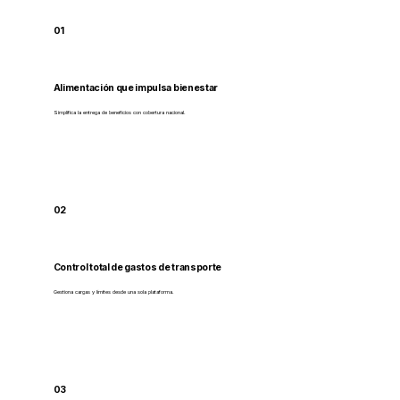
01
Alimentación que impulsa bienestar
Simplifica la entrega de beneficios con cobertura nacional.
02
Control total de gastos de transporte
Gestiona cargas y límites desde una sola plataforma.
03