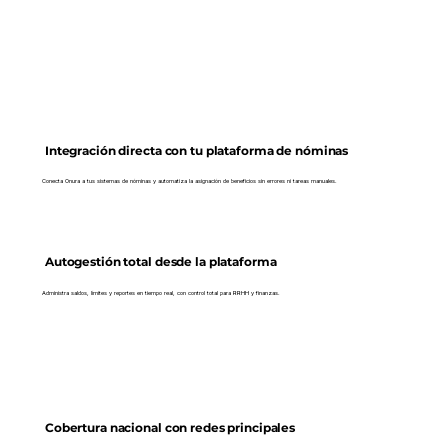
Integración directa con tu plataforma de nóminas
Conecta Onura a tus sistemas de nóminas y automatiza la asignación de beneficios sin errores ni tareas manuales.
Autogestión total desde la plataforma
Administra saldos, límites y reportes en tiempo real, con control total para RRHH y finanzas.
Cobertura nacional con redes principales