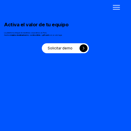
Activa el valor de tu equipo
La plataforma integral de beneficios corporativos en Perú.
Gestiona
tarjetas de alimentación
,
combustible
y
gift cards
en un solo lugar.
Solicitar demo