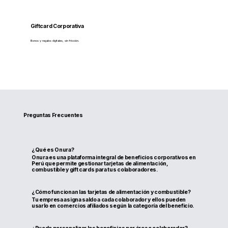
Giftcard Corporativa
Bonos y regalos digitales, sin fricción.
Preguntas Frecuentes
¿Qué es Onura?
Onura es una plataforma integral de beneficios corporativos en
Perú que permite gestionar tarjetas de alimentación,
combustible y gift cards para tus colaboradores.
¿Cómo funcionan las tarjetas de alimentación y combustible?
Tu empresa asigna saldo a cada colaborador y ellos pueden
usarlo en comercios afiliados según la categoría del beneficio.