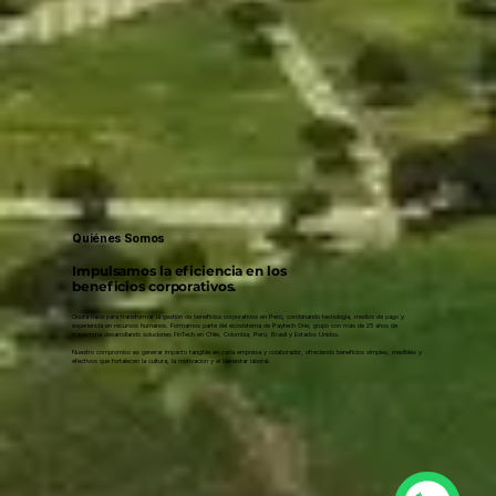
Quiénes Somos
Impulsamos la eficiencia en los
beneficios corporativos.
Onura nace para transformar la gestión de beneficios corporativos en Perú, combinando tecnología, medios de pago y
experiencia en recursos humanos. Formamos parte del ecosistema de Paytech One, grupo con más de 25 años de
trayectoria desarrollando soluciones FinTech en Chile, Colombia, Perú, Brasil y Estados Unidos.
Nuestro compromiso es generar impacto tangible en cada empresa y colaborador, ofreciendo beneficios simples, medibles y
efectivos que fortalecen la cultura, la motivación y el bienestar laboral.