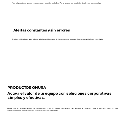
Tus colaboradores acceden a comercios y servicios en todo el Perú, usando sus beneficios donde más los necesitan.
Alertas constantes y sin errores
Recibe notificaciones automáticas ante inconsistencias o límites superados, asegurando una operación fluida y confiable.
PRODUCTOS ONURA
Activa el valor de tu equipo con soluciones corporativas
simples y efectivas.
Desde tarjetas de alimentación y combustible hasta giftcards digitales, Onura te ayuda a administrar los beneficios de tu empresa con control total,
cobertura nacional y resultados que se sienten en cada colaborador.